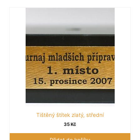
Tištěný štítek zlatý, střední
35
Kč