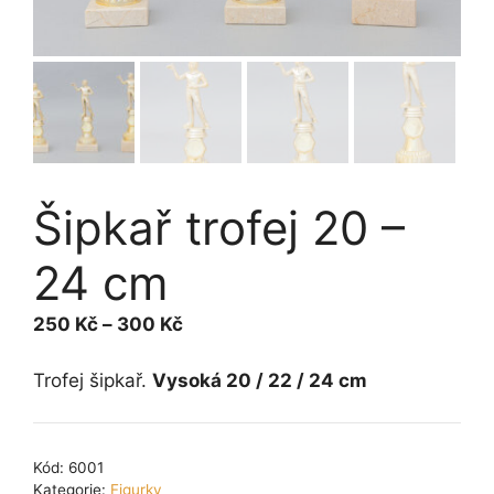
Šipkař trofej 20 –
24 cm
Rozpětí
250
Kč
–
300
Kč
cen:
250 Kč
Trofej šipkař.
Vysoká 20 / 22 / 24 cm
až
300 Kč
Kód:
6001
Kategorie:
Figurky