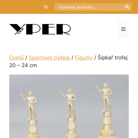
Přeskočit
Hledat
na
obsah
Menu
Domů
/
Sportovní trofeje
/
Figurky
/ Šipkař trofej
20 – 24 cm