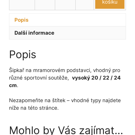
množství
trofej
košíku
20
-
Popis
24
cm
Další informace
množství
Popis
Šipkař na mramorovém podstavci, vhodný pro
různé sportovní soutěže,
vysoký 20 / 22 / 24
cm
.
Nezapomeňte na štítek – vhodné typy najdete
níže na této stránce.
Mohlo by Vás zajímat…