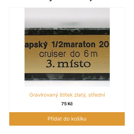
Gravírovaný štítek zlatý, střední
75
Kč
Přidat do košíku