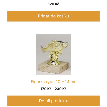
120
Kč
Přidat do košíku
Tento
produkt
má
více
variant.
Možnosti
lze
vybrat
Figurka ryba 10 – 14 cm
na
Rozpětí
170
Kč
–
230
Kč
stránce
cen:
produktu
170 Kč
Detail produktu
až