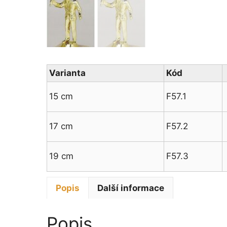
Varianta
Kód
15 cm
F57.1
17 cm
F57.2
19 cm
F57.3
Popis
Další informace
Popis