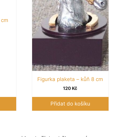
4 cm
zpětí
n:
0 Kč
0 Kč
Figurka plaketa – kůň 8 cm
120
Kč
Přidat do košíku