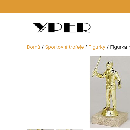
Přeskočit
na
obsah
Domů
/
Sportovní trofeje
/
Figurky
/ Figurka 