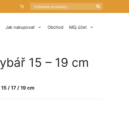
Hledat
Jak nakupovat
Obchod
Můj účet
rybář 15 – 19 cm
tí
Kč
15 / 17 / 19 cm
Kč