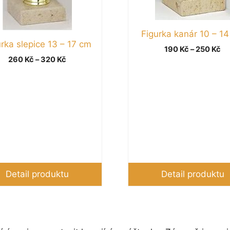
lze
vybrat
Figurka kanár 10 – 1
na
urka slepice 13 – 17 cm
e
stránce
Ro
190
Kč
–
250
Kč
Rozpětí
ktu
260
Kč
–
320
Kč
produktu
ce
cen:
19
260 Kč
až
až
25
320 Kč
Detail produktu
Detail produktu