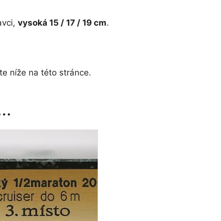
množství
avci,
vysoká 15 / 17 / 19 cm
.
e níže na této stránce.
t…