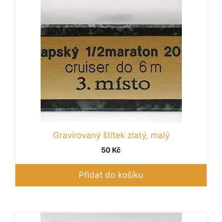
Gravírovaný štítek zlatý, malý
50
Kč
Přidat do košíku