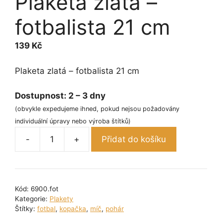
Plaketa zlatá –
fotbalista 21 cm
139
Kč
Plaketa zlatá – fotbalista 21 cm
Dostupnost:
2 – 3 dny
(obvykle expedujeme ihned, pokud nejsou požadovány
individuální úpravy nebo výroba štítků)
-
+
Přidat do košíku
Plaketa
zlatá
-
fotbalista
Kód:
6900.fot
21
Kategorie:
Plakety
cm
Štítky:
fotbal
,
kopačka
,
míč
,
pohár
množství