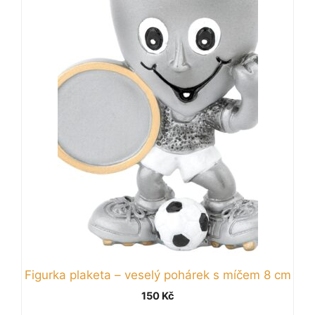
Figurka plaketa – veselý pohárek s míčem 8 cm
150
Kč