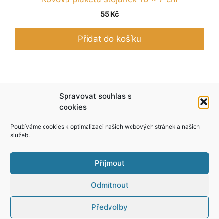
55
Kč
Přidat do košíku
Podle zákona o evidenci tržeb je prodávající
Spravovat souhlas s
povinen vystavit kupujícímu účtenku. Zároveň je
cookies
povinen zaevidovat přijatou tržbu u správce
Používáme cookies k optimalizaci našich webových stránek a našich
daně online; v případě technického výpadku pak
služeb.
nejpozději do 48 hodin.
Příjmout
Odmítnout
Předvolby
© 2026 Yper
• Vytvořeno s
GeneratePress