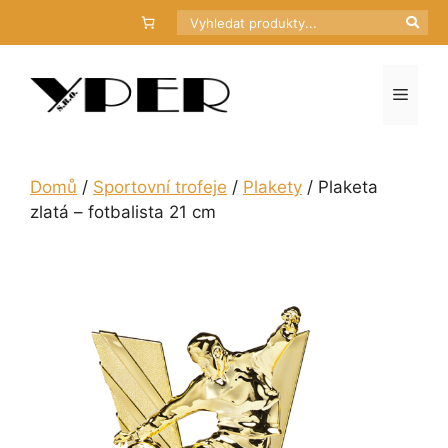
Přeskočit
Hledat
na
obsah
Menu
Domů
/
Sportovní trofeje
/
Plakety
/ Plaketa
zlatá – fotbalista 21 cm