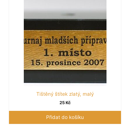
Tištěný štítek zlatý, malý
25
Kč
Přidat do košíku