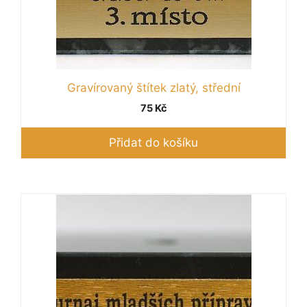
Gravírovaný štítek zlatý, střední
75
Kč
Přidat do košíku