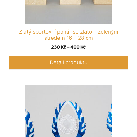
Zlatý sportovní pohár se zlato – zeleným
středem 16 – 28 cm
Rozpětí
230
Kč
–
400
Kč
cen:
230 Kč
Detail produktu
až
400 Kč
Tento
produkt
má
více
variant.
Možnosti
lze