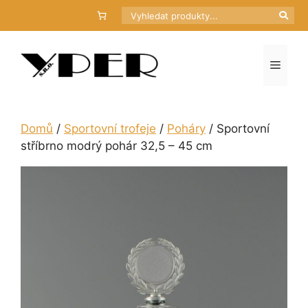
Přeskočit
Hledat
na
obsah
Menu
Domů
/
Sportovní trofeje
/
Poháry
/ Sportovní
stříbrno modrý pohár 32,5 – 45 cm