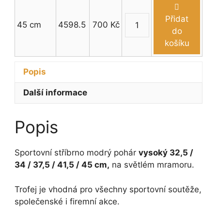
množství
pohár
32,5
Přidat
45 cm
4598.5
700
Kč
-
Sportovní
do
45
stříbrno
košíku
cm
modrý
množství
pohár
Popis
32,5
-
Další informace
45
cm
Popis
množství
Sportovní stříbrno modrý pohár
vysoký 32,5 /
34 / 37,5 / 41,5 / 45 cm,
na světlém mramoru.
Trofej je vhodná pro všechny sportovní soutěže,
společenské i firemní akce.