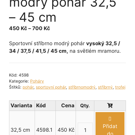
modrý pohár 32,5
– 45 cm
Rozpětí
450
Kč
–
700
Kč
cen:
450 Kč
Sportovní stříbrno modrý pohár
vysoký 32,5 /
až
34 / 37,5 / 41,5 / 45 cm,
na světlém mramoru.
700 Kč
Kód:
4598
Kategorie:
Poháry
Štítků:
pohár
,
sportovní pohár
,
stříbrnomodrý
,
stříbrný
,
trofej
Varianta
Kód
Cena
Přidat
32,5 cm
4598.1
450
Kč
Sportovní
do