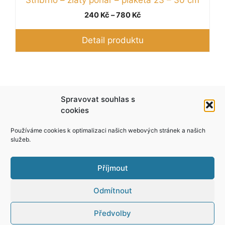
Rozpětí
240
Kč
–
780
Kč
cen:
240 Kč
Detail produktu
až
780 Kč
Podle zákona o evidenci tržeb je prodávající
Spravovat souhlas s
povinen vystavit kupujícímu účtenku. Zároveň je
cookies
povinen zaevidovat přijatou tržbu u správce
Používáme cookies k optimalizaci našich webových stránek a našich
daně online; v případě technického výpadku pak
služeb.
nejpozději do 48 hodin.
Příjmout
Odmítnout
Předvolby
© 2026 Yper
• Vytvořeno s
GeneratePress