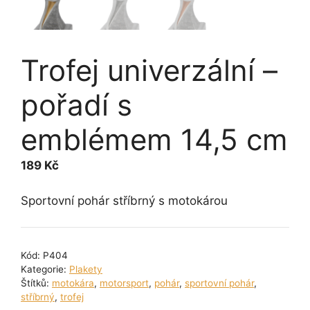
Trofej univerzální –
pořadí s
emblémem 14,5 cm
189
Kč
Sportovní pohár stříbrný s motokárou
Kód:
P404
Kategorie:
Plakety
Štítků:
motokára
,
motorsport
,
pohár
,
sportovní pohár
,
stříbrný
,
trofej