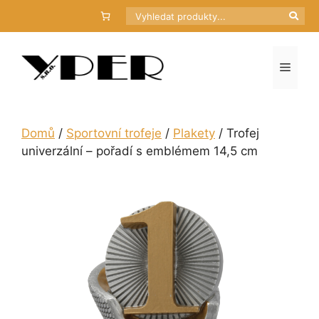
Přeskočit
Hledat
na
obsah
Menu
Domů
/
Sportovní trofeje
/
Plakety
/ Trofej
univerzální – pořadí s emblémem 14,5 cm