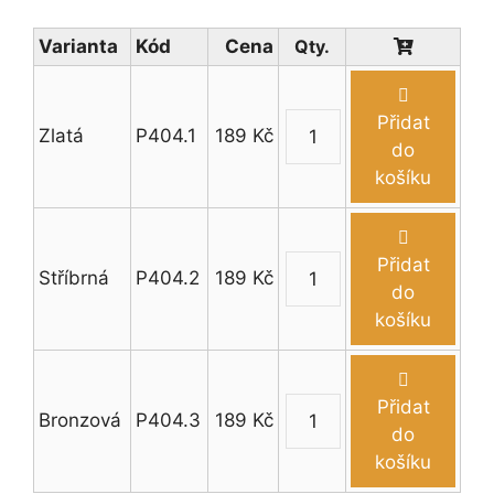
Varianta
Kód
Cena
Přidat
Zlatá
P404.1
189
Kč
Trofej
do
univerzální
košíku
-
pořadí
s
Přidat
Stříbrná
P404.2
189
Kč
emblémem
Trofej
do
14,5
univerzální
košíku
cm
-
množství
pořadí
s
Přidat
Bronzová
P404.3
189
Kč
emblémem
Trofej
do
14,5
univerzální
košíku
cm
-