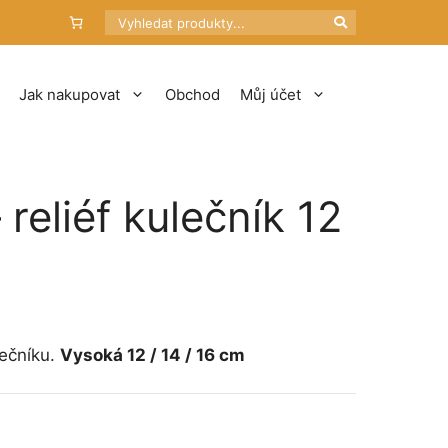
Hledat
Jak nakupovat
Obchod
Můj účet
 reliéf kulečník 12
tí
Kč
lečníku.
Vysoká 12 / 14 / 16 cm
Kč