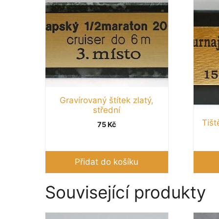
Gravírovaný štítek zlatý,
střední
Tišt
75
Kč
Přidat do košíku
Související produkty