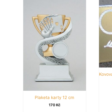
Kovová
Plaketa karty 12 cm
170
Kč