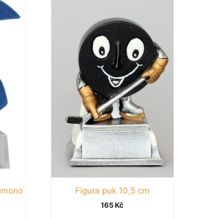
kimono
Figura puk 10,5 cm
165
Kč