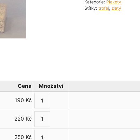
Kategorie:
Plakety
Štítky:
trofej
,
zlatý
Cena
Množství
190
Kč
Plaketa
–
220
Kč
reliéf
Plaketa
kulečník
–
12
250
Kč
reliéf