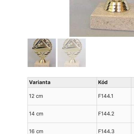
Varianta
Kód
12 cm
F144.1
14 cm
F144.2
16 cm
F144.3