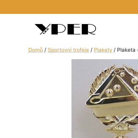
Přeskočit
na
obsah
Domů
/
Sportovní trofeje
/
Plakety
/ Plaketa 