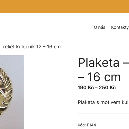
O nás
Kontakty
– reliéf kulečník 12 – 16 cm
Plaketa –
– 16 cm
Rozpě
190
Kč
–
250
Kč
cen:
190 
Plaketa s motivem ku
až
250 
Kód:
F144