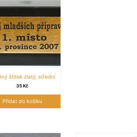
ěný štítek zlatý, střední
35
Kč
Přidat do košíku