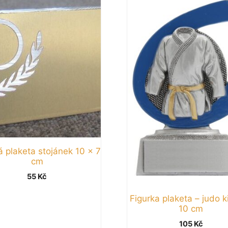
 plaketa stojánek 10 x 7
cm
55
Kč
Figurka plaketa – judo 
10 cm
105
Kč