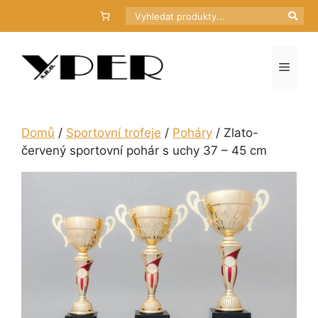
Přeskočit
Hledat
na
obsah
Menu
Domů
/
Sportovní trofeje
/
Poháry
/ Zlato-
červený sportovní pohár s uchy 37 – 45 cm