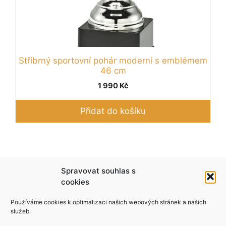
Stříbrný sportovní pohár moderní s emblémem
46 cm
1 990
Kč
Přidat do košíku
Podle zákona o evidenci tržeb je prodávající
Spravovat souhlas s
povinen vystavit kupujícímu účtenku. Zároveň je
cookies
povinen zaevidovat přijatou tržbu u správce
Používáme cookies k optimalizaci našich webových stránek a našich
daně online; v případě technického výpadku pak
služeb.
nejpozději do 48 hodin.