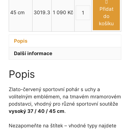
pohár
cm
s
Přidat
45 cm
3019.3
1 090
Kč
množství
uchy
Zlato-
do
37
červený
košíku
-
sportovní
45
pohár
Popis
cm
s
množství
uchy
Další informace
37
-
Popis
45
cm
množství
Zlato-červený sportovní pohár s uchy a
volitelným emblémem, na tmavém mramorovém
podstavci, vhodný pro různé sportovní soutěže
vysoký 37 / 40 / 45 cm
.
Nezapomeňte na štítek – vhodné typy najdete