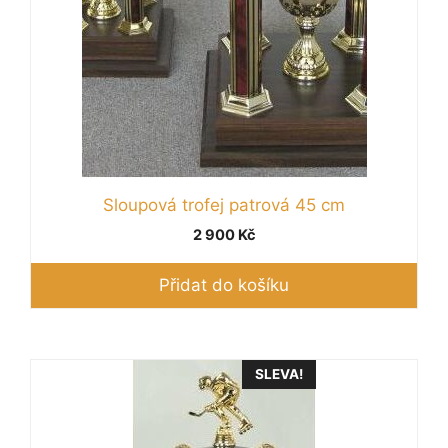
Sloupová trofej patrová 45 cm
2 900
Kč
Přidat do košíku
SLEVA!