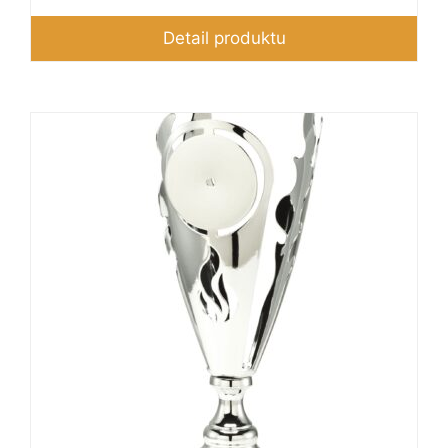
cen:
280 Kč
Detail produktu
až
440 Kč