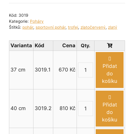
Kód:
3019
Kategorie:
Poháry
Štítků:
pohár
,
sportovní pohár
,
trofej
,
zlatočervený
,
zlatý
Varianta
Kód
Cena
Přidat
37 cm
3019.1
670
Kč
Zlato-
do
červený
košíku
sportovní
pohár
s
Přidat
40 cm
3019.2
810
Kč
uchy
Zlato-
do
37
červený
košíku
-
sportovní
45