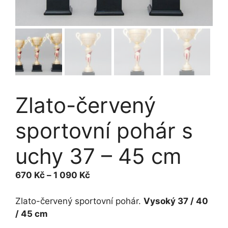
Zlato-červený
sportovní pohár s
uchy 37 – 45 cm
Rozpětí
670
Kč
–
1 090
Kč
cen:
670 Kč
Zlato-červený sportovní pohár.
Vysoký 37 / 40
až
/ 45 cm
1 090 Kč