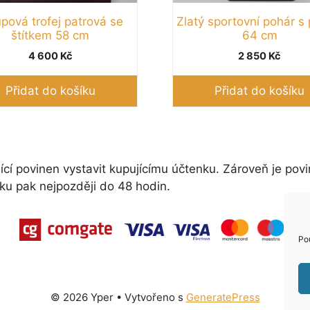
pová trofej patrová se
Zlatý sportovní pohár s 
štítkem 58 cm
64 cm
4 600
Kč
2 850
Kč
Přidat do košíku
Přidat do košíku
ící povinen vystavit kupujícímu účtenku. Zároveň je povi
ku pak nejpozději do 48 hodin.
Po
© 2026 Yper
• Vytvořeno s
GeneratePress