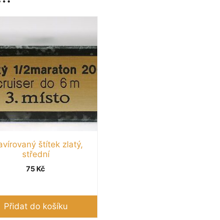
vírovaný štítek zlatý,
střední
75
Kč
Přidat do košíku