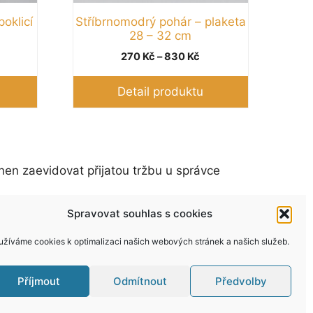
poklicí
Stříbrnomodrý pohár – plaketa
28 – 32 cm
Rozpětí
270
Kč
–
830
Kč
cen:
270 Kč
Detail produktu
až
830 Kč
nen zaevidovat přijatou tržbu u správce
Spravovat souhlas s cookies
užíváme cookies k optimalizaci našich webových stránek a našich služeb.
Příjmout
Odmítnout
Předvolby