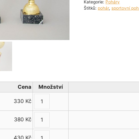
Kategorie:
Poháry
Štítků:
pohár
,
sportovní poh
Cena
Množství
330
Kč
Zlatočervený
sportovní
380
Kč
pohár
Zlatočervený
24
sportovní
-
430
Kč
pohár