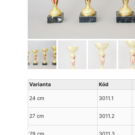
Varianta
Kód
24 cm
3011.1
27 cm
3011.2
29 cm
3011.3