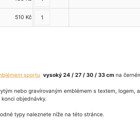
Zlatočervený
33
24
sportovní
cm
-
510
Kč
pohár
množství
Zlatočervený
33
24
sportovní
cm
-
pohár
množství
33
24
cm
-
množství
33
cm
mblémem sportu
vysoký 24 / 27 / 30 / 33 cm
na černém
množství
 rytým nebo gravírovaným emblémem s textem, logem, a
konci objednávky.
odné typy naleznete níže na této stránce.
t…