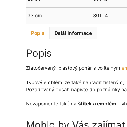
33 cm
3011.4
Popis
Další informace
Popis
Zlatočervený plastový pohár s volitelným
e
Typový emblém lze také nahradit tištěným,
Požadovaný obsah napište do poznámky na 
Nezapomeňte také na
štítek a emblém
– vh
Mohlo by Vás zajíma