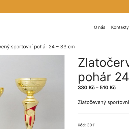
O nás
Kontakty
vený sportovní pohár 24 – 33 cm
Zlatočer
pohár 24
Rozpě
330
Kč
–
510
Kč
cen:
330 
Zlatočevený sportovn
až
510 
Kód:
3011