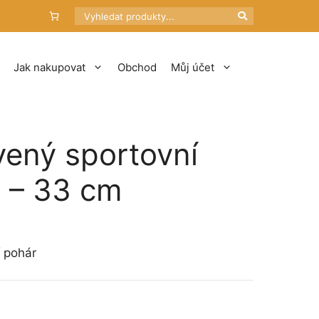
Hledat
Jak nakupovat
Obchod
Můj účet
vený sportovní
 – 33 cm
tí
Kč
í pohár
Kč