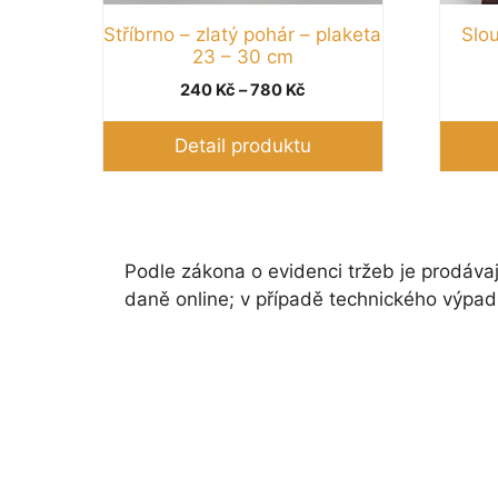
Stříbrno – zlatý pohár – plaketa
Slou
23 – 30 cm
Rozpětí
240
Kč
–
780
Kč
cen:
240 Kč
Detail produktu
až
780 Kč
Podle zákona o evidenci tržeb je prodávaj
daně online; v případě technického výpad