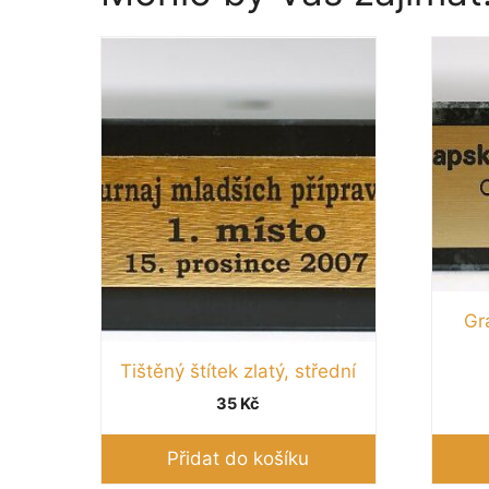
Gra
Tištěný štítek zlatý, střední
35
Kč
Přidat do košíku