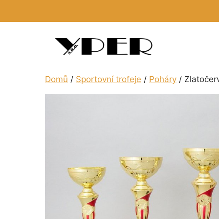
Přeskočit
na
obsah
Domů
/
Sportovní trofeje
/
Poháry
/ Zlatočer