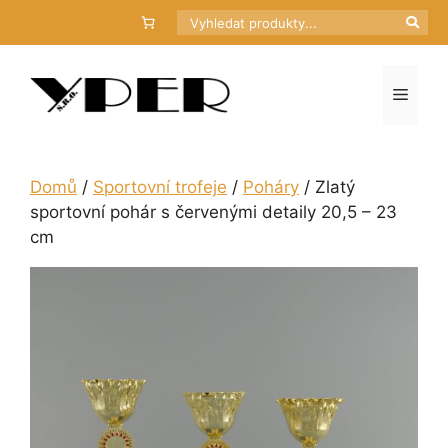
Přeskočit
Hledat
na
obsah
Menu
Domů
/
Sportovní trofeje
/
Poháry
/ Zlatý
sportovní pohár s červenými detaily 20,5 – 23
cm