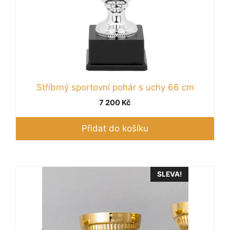
Stříbrný sportovní pohár s uchy 66 cm
7 200
Kč
Přidat do košíku
Tento
SLEVA!
produkt
má
více
variant.