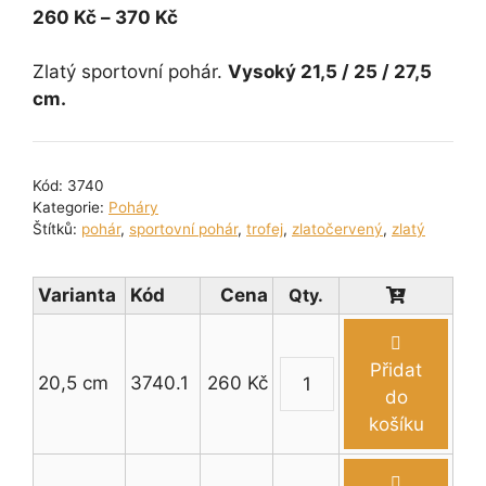
Rozpětí
260
Kč
–
370
Kč
cen:
260 Kč
Zlatý sportovní pohár.
Vysoký 21,5 / 25 / 27,5
až
cm.
370 Kč
Kód:
3740
Kategorie:
Poháry
Štítků:
pohár
,
sportovní pohár
,
trofej
,
zlatočervený
,
zlatý
Varianta
Kód
Cena
Přidat
20,5 cm
3740.1
260
Kč
Zlatý
do
sportovní
košíku
pohár
s