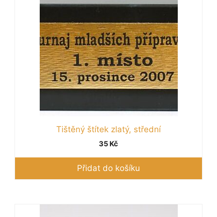
Tištěný štítek zlatý, střední
35
Kč
Přidat do košíku