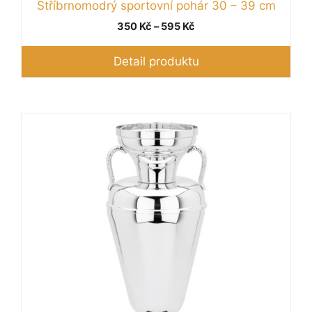
Stříbrnomodrý sportovní pohár 30 – 39 cm
Rozpětí
350
Kč
–
595
Kč
cen:
350 Kč
Detail produktu
až
595 Kč