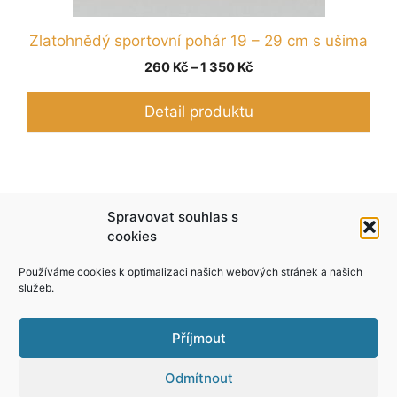
Zlatohnědý sportovní pohár 19 – 29 cm s ušima
Rozpětí
260
Kč
–
1 350
Kč
cen:
260 Kč
Detail produktu
až
1 350 Kč
Podle zákona o evidenci tržeb je prodávající
Spravovat souhlas s
povinen vystavit kupujícímu účtenku. Zároveň je
cookies
povinen zaevidovat přijatou tržbu u správce
Používáme cookies k optimalizaci našich webových stránek a našich
daně online; v případě technického výpadku pak
služeb.
nejpozději do 48 hodin.
Příjmout
Odmítnout