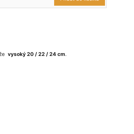
těže
vysoký 20 / 22 / 24 cm
.