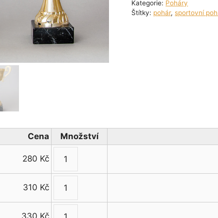
Kategorie:
Poháry
Štítky:
pohár
,
sportovní poh
Cena
Množství
280
Kč
Zlatý
sportovní
310
Kč
pohár
Zlatý
s
sportovní
uchy
330
Kč
pohár