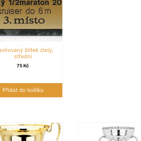
vírovaný štítek zlatý,
střední
75
Kč
Přidat do košíku