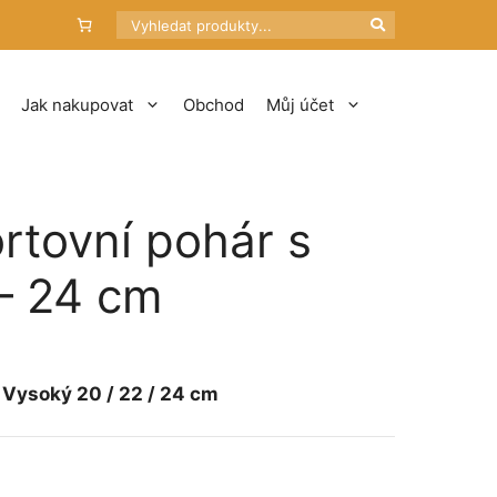
Hledat
Jak nakupovat
Obchod
Můj účet
ortovní pohár s
– 24 cm
ětí
Kč
.
Vysoký 20 / 22 / 24 cm
Kč