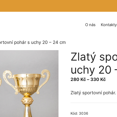
O nás
Kontakty
ortovní pohár s uchy 20 – 24 cm
Zlatý sp
uchy 20 
Rozp
280
Kč
–
330
Kč
cen:
280 
Zlatý sportovní pohár
až
330 
Kód:
3036