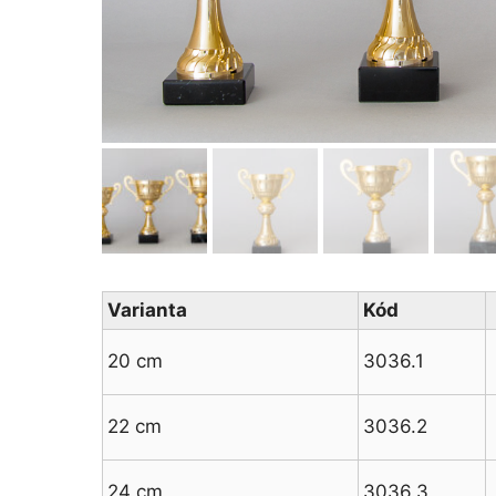
Varianta
Kód
20 cm
3036.1
22 cm
3036.2
24 cm
3036.3