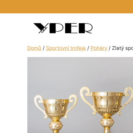
Přeskočit
na
obsah
Domů
/
Sportovní trofeje
/
Poháry
/ Zlatý sp