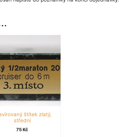
t…
vírovaný štítek zlatý,
střední
75
Kč