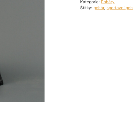
Kategorie:
Poháry
Štítky:
pohár
,
sportovní poh