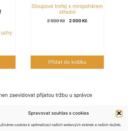
Sloupová trofej s minipohárem
střední
Původní
Aktuální
2 500
Kč
2 000
Kč
cena
cena
s uchy
byla:
je:
2 500 Kč.
2 000 Kč.
Přidat do košíku
nen zaevidovat přijatou tržbu u správce
Spravovat souhlas s cookies
užíváme cookies k optimalizaci našich webových stránek a našich služeb.