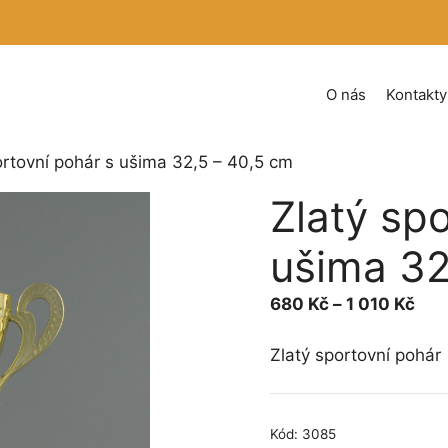
O nás
Kontakty
ortovní pohár s ušima 32,5 – 40,5 cm
Zlatý sp
ušima 32
Roz
680
Kč
–
1 010
Kč
cen
680
Zlatý sportovní pohár
až
1 0
Kód:
3085