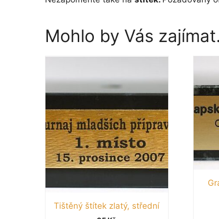
Mohlo by Vás zajíma
Gra
Tištěný štítek zlatý, střední