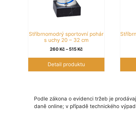
Stříbrnomodrý sportovní pohár
Stříbr
s uchy 20 – 32 cm
Rozpětí
260
Kč
–
515
Kč
cen:
260 Kč
Detail produktu
až
515 Kč
Podle zákona o evidenci tržeb je prodávaj
daně online; v případě technického výpad