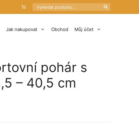
Hledat
Jak nakupovat
Obchod
Můj účet
ortovní pohár s
,5 – 40,5 cm
pětí
:
 Kč
10 Kč