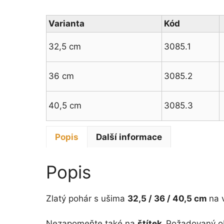
Varianta
Kód
32,5 cm
3085.1
36 cm
3085.2
40,5 cm
3085.3
Popis
Další informace
Popis
Zlatý pohár s ušima
32,5 / 36 / 40,5 cm
na 
Nezapomeňte také na
štítek.
Požadovaný ob