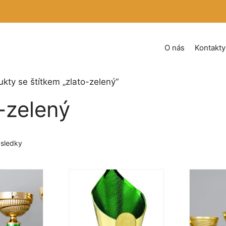
O nás
Kontakty
kty se štítkem „zlato-zelený“
-zelený
Seřazeno
sledky
podle
oblíbenosti
Tento
Tento
produkt
produkt
má
má
více
více
variant.
variant.