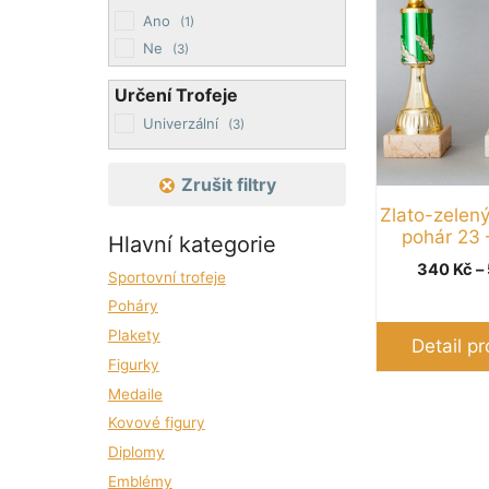
Ano
(1)
Možnosti
Ne
(3)
lze
vybrat
Určení Trofeje
na
Univerzální
(3)
stránce
produktu
Zrušit filtry
Zlato-zelený
pohár 23 
Hlavní kategorie
340
Kč
–
Sportovní trofeje
Poháry
Plakety
Detail p
Figurky
Medaile
Kovové figury
Diplomy
Emblémy