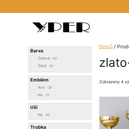
Přeskočit
na
obsah
Domů
/ Produ
Barva
zlato
Zelená
(4)
Zlatá
(4)
Emblém
Zobrazeny 4 vý
Ano
(3)
Ne
(1)
Tento
Uši
produkt
má
Ne
(4)
více
Trubka
variant.