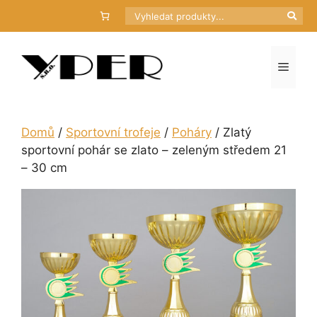
Přeskočit
Hledat
na
obsah
Menu
Domů
/
Sportovní trofeje
/
Poháry
/ Zlatý
sportovní pohár se zlato – zeleným středem 21
– 30 cm