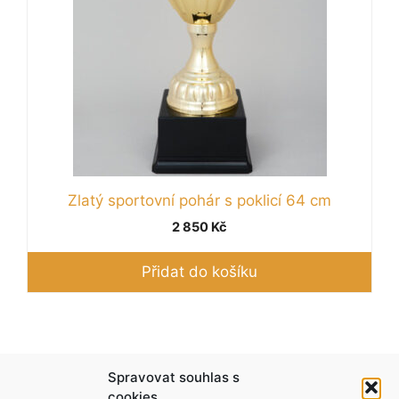
Zlatý sportovní pohár s poklicí 64 cm
2 850
Kč
Přidat do košíku
Podle zákona o evidenci tržeb je prodávající
Spravovat souhlas s
povinen vystavit kupujícímu účtenku. Zároveň je
cookies