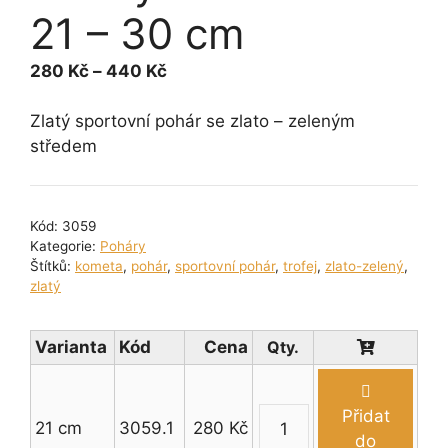
21 – 30 cm
Rozpětí
280
Kč
–
440
Kč
cen:
280 Kč
Zlatý sportovní pohár se zlato – zeleným
až
středem
440 Kč
Kód:
3059
Kategorie:
Poháry
Štítků:
kometa
,
pohár
,
sportovní pohár
,
trofej
,
zlato-zelený
,
zlatý
Varianta
Kód
Cena
Přidat
21 cm
3059.1
280
Kč
Zlatý
do