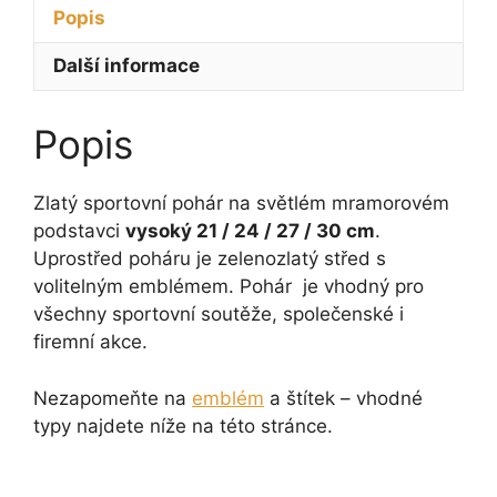
21
se
Popis
-
zlato
30
-
Další informace
cm
zeleným
množství
středem
Popis
21
-
30
Zlatý sportovní pohár na světlém mramorovém
cm
podstavci
vysoký 21 / 24 / 27 / 30 cm
.
množství
Uprostřed poháru je zelenozlatý střed s
volitelným emblémem. Pohár je vhodný pro
všechny sportovní soutěže, společenské i
firemní akce.
Nezapomeňte na
emblém
a štítek – vhodné
typy najdete níže na této stránce.