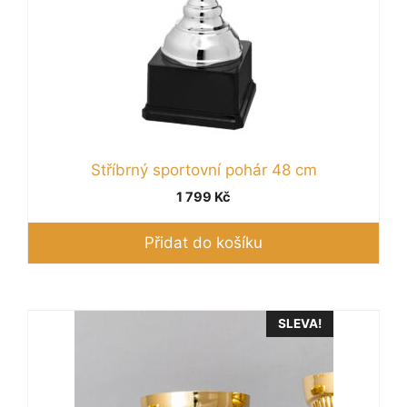
Stříbrný sportovní pohár 48 cm
1 799
Kč
Přidat do košíku
Tento
SLEVA!
produkt
má
více