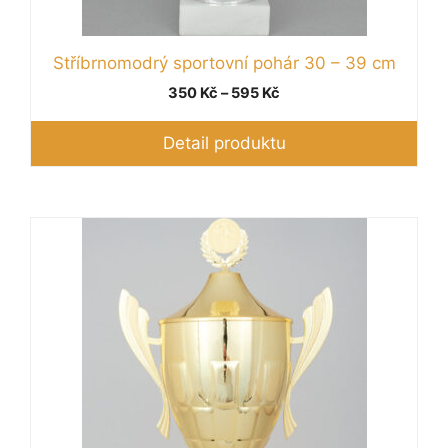
Stříbrnomodrý sportovní pohár 30 – 39 cm
Rozpětí
350
Kč
–
595
Kč
cen:
350 Kč
Detail produktu
až
595 Kč