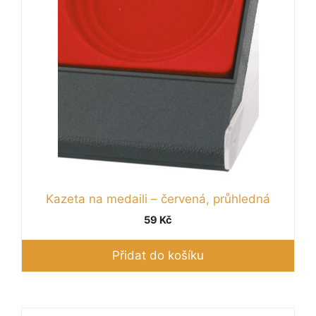
Kazeta na medaili – červená, průhledná
59
Kč
Přidat do košíku