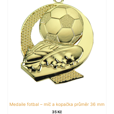
má
více
variant.
Možnosti
lze
vybrat
na
stránce
produktu
Medaile fotbal – míč a kopačka průměr 36 mm
35
Kč