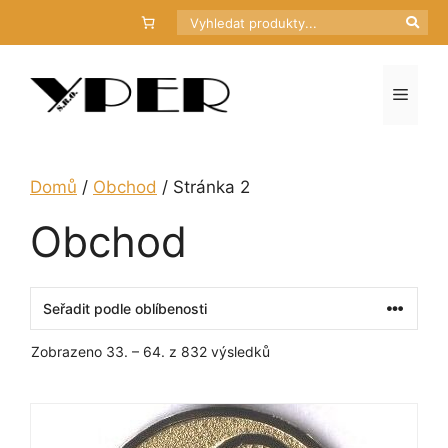
Přeskočit
Hledat
na
obsah
Menu
Domů
/
Obchod
/ Stránka 2
Obchod
Seřazeno
Zobrazeno 33. – 64. z 832 výsledků
podle
oblíbenosti
Tento
produkt