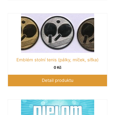
Tento
produkt
má
více
variant.
Možnosti
lze
Emblém stolní tenis (pálky, míček, síťka)
vybrat
na
0
Kč
stránce
produktu
Detail produktu