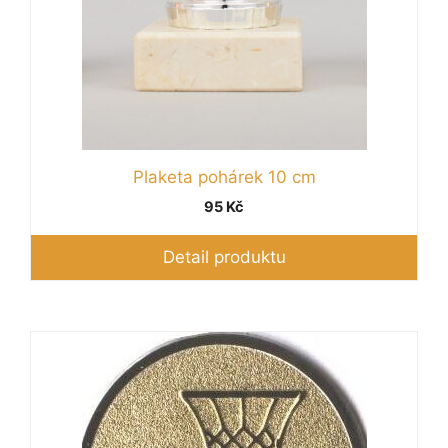
Plaketa pohárek 10 cm
95
Kč
Detail produktu
Tento
produkt
má
více
variant.