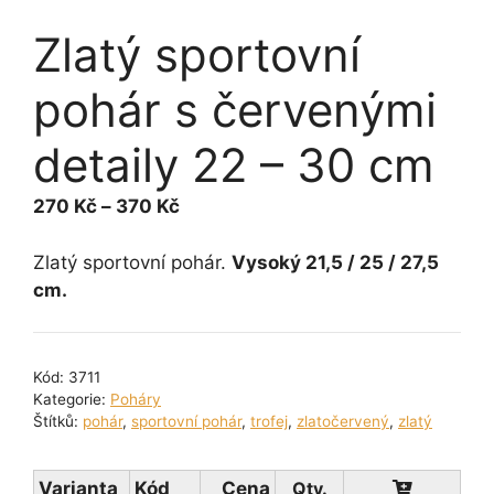
Zlatý sportovní
pohár s červenými
detaily 22 – 30 cm
Rozpětí
270
Kč
–
370
Kč
cen:
270 Kč
Zlatý sportovní pohár.
Vysoký 21,5 / 25 / 27,5
až
cm.
370 Kč
Kód:
3711
Kategorie:
Poháry
Štítků:
pohár
,
sportovní pohár
,
trofej
,
zlatočervený
,
zlatý
Varianta
Kód
Cena