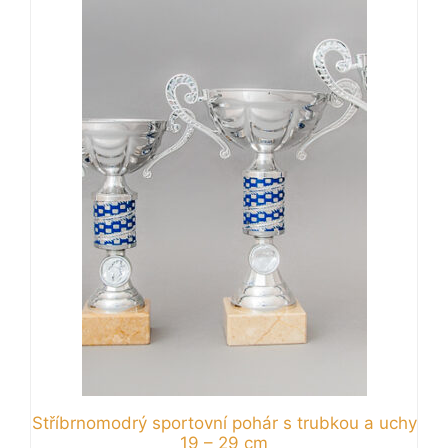
produkt
má
více
variant.
Možnosti
lze
vybrat
na
stránce
produktu
Stříbrnomodrý sportovní pohár s trubkou a uchy
19 – 29 cm