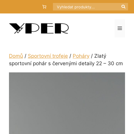
Přeskočit
Hledat
na
obsah
Menu
Domů
/
Sportovní trofeje
/
Poháry
/ Zlatý
sportovní pohár s červenými detaily 22 – 30 cm