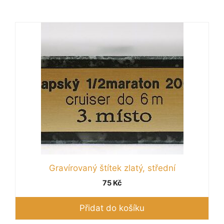
Gravírovaný štítek zlatý, střední
75
Kč
Přidat do košíku