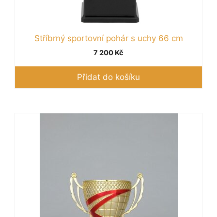
Stříbrný sportovní pohár s uchy 66 cm
7 200
Kč
Přidat do košíku
Tento
produkt
má
více
variant.
Možnosti
lze
vybrat
na