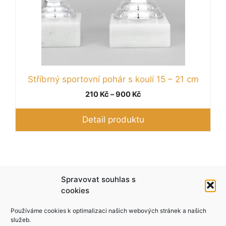
Stříbrný sportovní pohár s koulí 15 – 21 cm
Rozpětí
210
Kč
–
900
Kč
cen:
210 Kč
Detail produktu
až
900 Kč
Podle zákona o evidenci tržeb je prodávající
Spravovat souhlas s
povinen vystavit kupujícímu účtenku. Zároveň je
cookies
povinen zaevidovat přijatou tržbu u správce
Používáme cookies k optimalizaci našich webových stránek a našich
daně online; v případě technického výpadku pak
služeb.