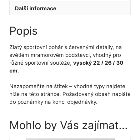
množství
detaily
Další informace
22
-
Popis
30
cm
množství
Zlatý sportovní pohár s červenými detaily, na
světlém mramorovém podstavci, vhodný pro
různé sportovní soutěže,
vysoký 22 / 26 / 30
cm
.
Nezapomeňte na štítek – vhodné typy najdete
níže na této stránce. Požadovaný obsah napište
do poznámky na konci objednávky.
Mohlo by Vás zajímat…