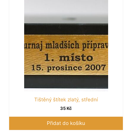
Tištěný štítek zlatý, střední
35
Kč
Přidat do košíku