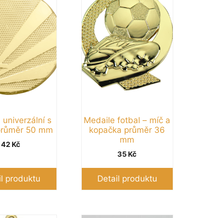
více
variant.
Možnosti
lze
vybrat
na
stránce
produktu
 univerzální s
Medaile fotbal – míč a
průměr 50 mm
kopačka průměr 36
mm
42
Kč
35
Kč
il produktu
Detail produktu