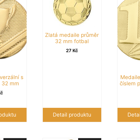
více
více
variant.
variant.
Možnosti
Možnosti
lze
lze
Zlatá medaile průměr
vybrat
vybrat
32 mm fotbal
na
na
27
Kč
stránce
stránce
produktu
produktu
verzální s
Medaile
m 32 mm
číslem 
Kč
roduktu
Detail produktu
Deta