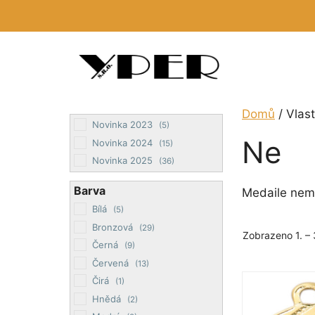
Přeskočit
na
obsah
Domů
/ Vlas
Novinka 2023
(5)
Ne
Novinka 2024
(15)
Novinka 2025
(36)
Barva
Medaile nem
Bílá
(5)
Bronzová
(29)
Zobrazeno 1. – 
Černá
(9)
Červená
(13)
Tento
Čirá
(1)
produkt
Hnědá
(2)
má