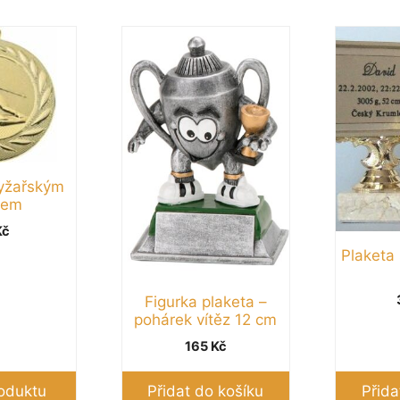
lyžařským
vem
Kč
Plaketa
Figurka plaketa –
pohárek vítěz 12 cm
165
Kč
roduktu
Přidat do košíku
Přida