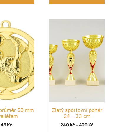
Tento
produkt
má
více
variant.
Možnosti
lze
vybrat
na
stránce
produktu
 průměr 50 mm
Zlatý sportovní pohár
reliéfem
24 – 33 cm
Rozpětí
45
Kč
240
Kč
–
420
Kč
cen: