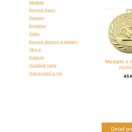
Medaile
Šipky
(1)
Kovové figury
Tento
Stolní tenis
(2)
Diplomy
produkt
Univerzální
(61)
Emblémy
má
Volejbal
(2)
více
Štítky
Zvířátka
(1)
variant.
Kovové diplomy a plakety
Možnosti
Věnce
lze
Kokardy
Medaile s 
vybrat
Ozdobné talíře
moti
na
Gravírování a rytí
45
stránce
produktu
Detail p