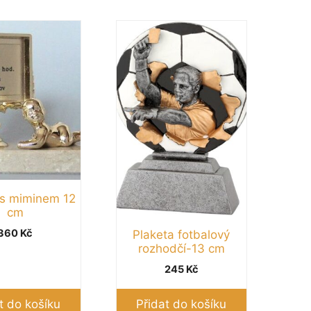
 s miminem 12
cm
360
Kč
Plaketa fotbalový
rozhodčí-13 cm
245
Kč
t do košíku
Přidat do košíku