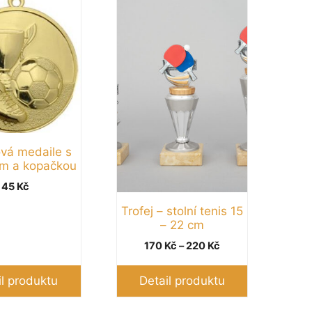
Tento
produkt
má
více
variant.
Možnosti
lze
vybrat
na
ová medaile s
stránce
m a kopačkou
produktu
45
Kč
Trofej – stolní tenis 15
– 22 cm
Rozpětí
170
Kč
–
220
Kč
cen:
170 Kč
il produktu
Detail produktu
až
220 Kč