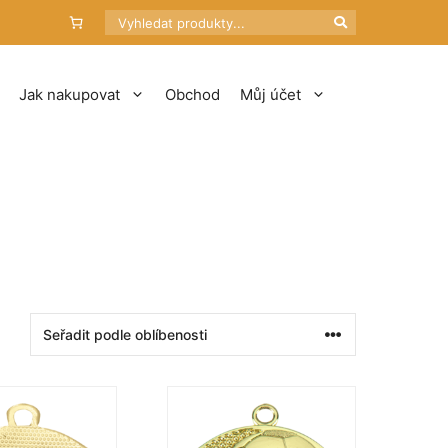
Hledat
Jak nakupovat
Obchod
Můj účet
Tento
produkt
má