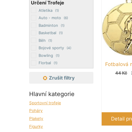
Tento
Určení Trofeje
produkt
Atletika
(1)
má
Auto - moto
(6)
více
Badminton
(1)
variant.
Basketbal
(1)
Možnosti
Běh
(1)
lze
Bojové sporty
(4)
vybrat
Bowling
(1)
na
Florbal
(1)
Fotbalová 
stránce
Fotbal
(40)
44
Kč
produktu
Zrušit filtry
Golf
(1)
Gymnastika
(2)
Hlavní kategorie
Hokej
(6)
Jezdectví
(1)
Sportovní trofeje
Kulečník
(3)
Poháry
Lyžování
(3)
Detail p
Plakety
Padel
(1)
Figurky
Rozhodčí
(2)