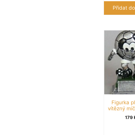
Přidat do
Figurka p
vítězný mí
179