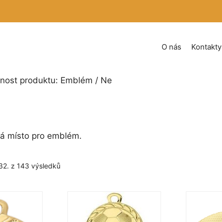
O nás
Kontakty
tnost produktu: Emblém / Ne
á místo pro emblém.
Seřazeno
32. z 143 výsledků
podle
oblíbenosti
Tento
Tento
produkt
produkt
má
má