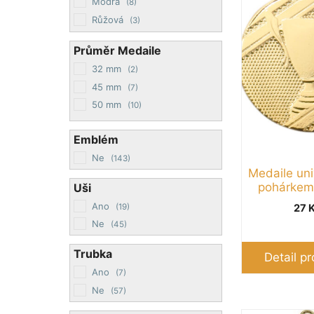
Modrá
(8)
více
Růžová
(3)
variant.
Stříbrná
(88)
Průměr Medaile
Možnosti
Zelená
(12)
lze
32 mm
(2)
Zlatá
(99)
vybrat
45 mm
(7)
Žlutá
(2)
na
50 mm
(10)
stránce
Emblém
produktu
Ne
(143)
Medaile uni
pohárke
Uši
Ano
(19)
27
Ne
(45)
Trubka
Detail p
Ano
(7)
Ne
(57)