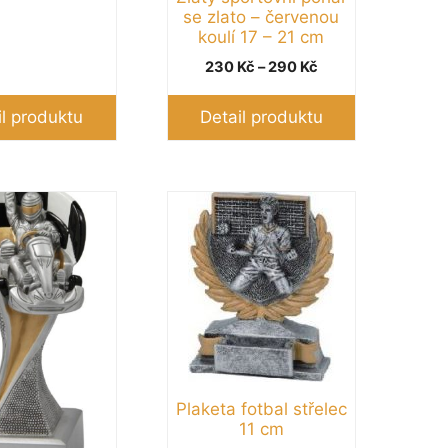
se zlato – červenou
koulí 17 – 21 cm
Rozpětí
230
Kč
–
290
Kč
cen:
230 Kč
il produktu
Detail produktu
až
290 Kč
Plaketa fotbal střelec
11 cm